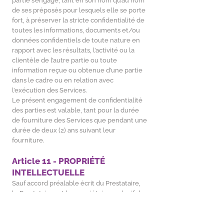
partie s’engage, tant en son nom qu’au nom
de ses préposés pour lesquels elle se porte
fort, à préserver la stricte confidentialité de
toutes les informations, documents et/ou
données confidentiels de toute nature en
rapport avec les résultats, l’activité ou la
clientèle de l’autre partie ou toute
information reçue ou obtenue d’une partie
dans le cadre ou en relation avec
l’exécution des Services.
Le présent engagement de confidentialité
des parties est valable, tant pour la durée
de fourniture des Services que pendant une
durée de deux (2) ans suivant leur
fourniture.
Article 11 - PROPRIÉTÉ
INTELLECTUELLE
Sauf accord préalable écrit du Prestataire,
le Prestataire est le propriétaire exclusif de
tous les droits de propriété intellectuelle
portant sur les éléments communiqués au
Client dans le cadre de la fourniture des